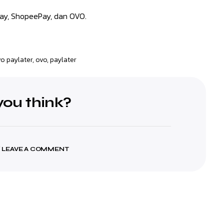
pay, ShopeePay, dan OVO.
vo paylater
,
ovo
,
paylater
ou think?
 LEAVE A COMMENT