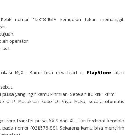
 Ketik nomor *123*8461# kemudian tekan memanggil.
sa.
tujuan.
oleh operator.
hasil.
plikasi MyXL. Kamu bisa download di
PlayStore
atau
rsebut.
lsa yang ingin kamu kirimkan. Setelah itu klik “kirim.”
de OTP. Masukkan kode OTPnya. Maka, secara otomatis
ai cara transfer pulsa AXIS dan XL. Jika terdapat kendala
L pada nomor (021)5761881. Sekarang kamu bisa mengirim
ermanfaat.