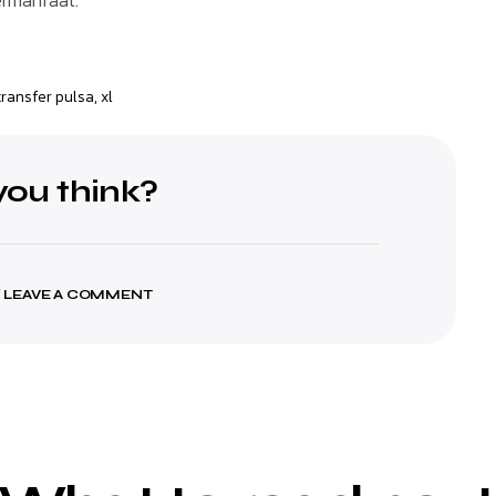
transfer pulsa
,
xl
ou think?
 LEAVE A COMMENT