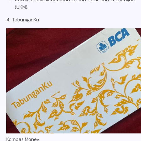
(UKM).
4. TabunganKu
Kompas Money